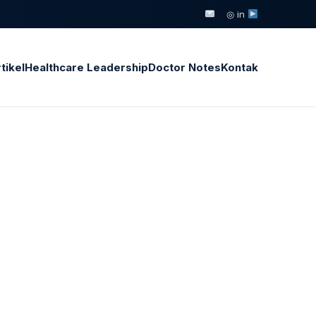
◎ in
tikel
Healthcare Leadership
Doctor Notes
Kontak