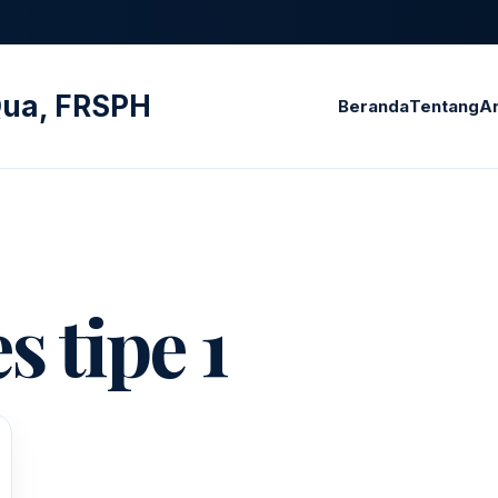
SQua, FRSPH
Beranda
Tentang
Ar
s tipe 1