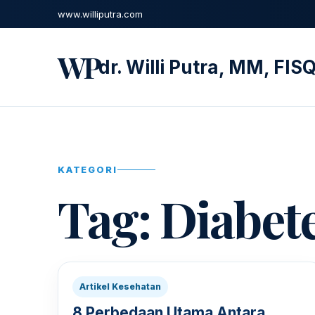
www.williputra.com
WP
dr. Willi Putra, MM, FI
KATEGORI
Tag:
Diabete
Artikel Kesehatan
8 Perbedaan Utama Antara