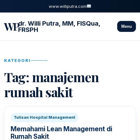
www.williputra.com
WP
dr. Willi Putra, MM, FISQua,
Menu
FRSPH
KATEGORI
Tag:
manajemen
rumah sakit
Tulisan Hospital Management
Memahami Lean Management di
Rumah Sakit